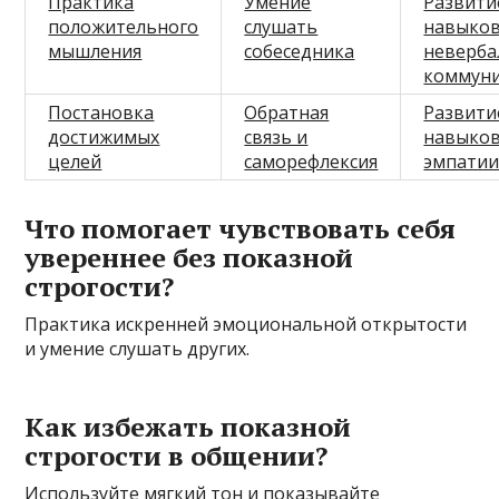
Практика
Умение
Развити
положительного
слушать
навыко
мышления
собеседника
неверба
коммун
Постановка
Обратная
Развити
достижимых
связь и
навыко
целей
саморефлексия
эмпати
Что помогает чувствовать себя
увереннее без показной
строгости?
Практика искренней эмоциональной открытости
и умение слушать других.
Как избежать показной
строгости в общении?
Используйте мягкий тон и показывайте