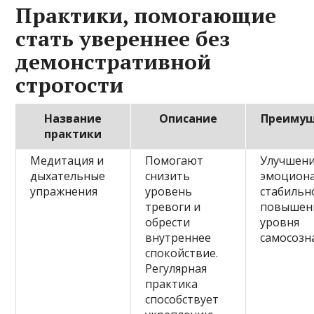
Практики, помогающие
стать увереннее без
демонстративной
строгости
Название
Описание
Преимущ
практики
Медитация и
Помогают
Улучшен
дыхательные
снизить
эмоцион
упражнения
уровень
стабильн
тревоги и
повышен
обрести
уровня
внутреннее
самосозн
спокойствие.
Регулярная
практика
способствует