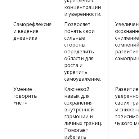
укреплению
концентрации
и уверенности.
Саморефлексия
Позволяет
Увеличен
и ведение
понять свои
осознанн
дневника
сильные
снижени
стороны,
сомнений
определить
развитие
области для
самоприн
роста и
укрепить
самоуважение.
Умение
Ключевой
Развитие
говорить
навык для
уверенно
«нет»
сохранения
своих гр
внутренней
и снижен
гармонии и
зависимо
личных границ.
чужого м
Помогает
избегать