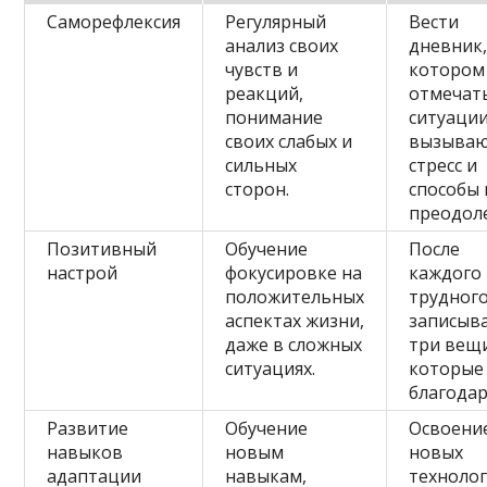
Саморефлексия
Регулярный
Вести
анализ своих
дневник,
чувств и
котором
реакций,
отмечат
понимание
ситуации
своих слабых и
вызыва
сильных
стресс и
сторон.
способы 
преодол
Позитивный
Обучение
После
настрой
фокусировке на
каждого
положительных
трудного
аспектах жизни,
записыв
даже в сложных
три вещи
ситуациях.
которые
благодар
Развитие
Обучение
Освоени
навыков
новым
новых
адаптации
навыкам,
техноло