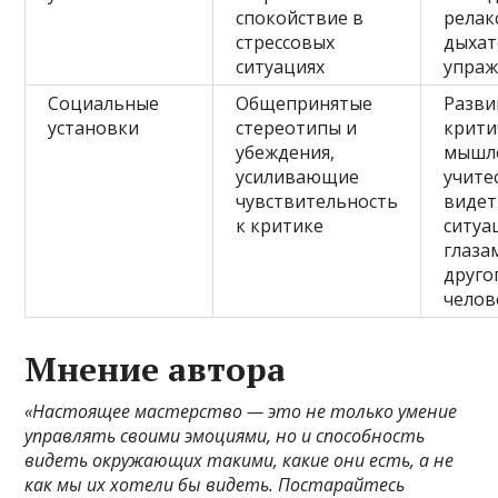
спокойствие в
релак
стрессовых
дыха
ситуациях
упраж
Социальные
Общепринятые
Разви
установки
стереотипы и
крити
убеждения,
мышл
усиливающие
учите
чувствительность
видет
к критике
ситу
глаза
друго
челов
Мнение автора
«Настоящее мастерство — это не только умение
управлять своими эмоциями, но и способность
видеть окружающих такими, какие они есть, а не
как мы их хотели бы видеть. Постарайтесь