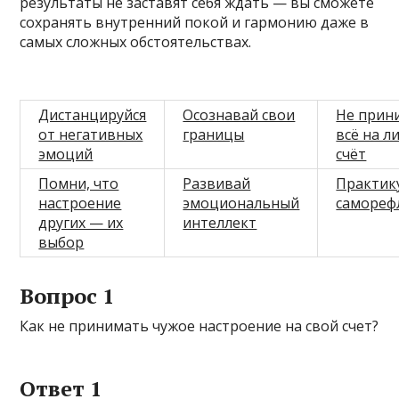
результаты не заставят себя ждать — вы сможете
сохранять внутренний покой и гармонию даже в
самых сложных обстоятельствах.
Дистанцируйся
Осознавай свои
Не прин
от негативных
границы
всё на л
эмоций
счёт
Помни, что
Развивай
Практик
настроение
эмоциональный
самореф
других — их
интеллект
выбор
Вопрос 1
Как не принимать чужое настроение на свой счет?
Ответ 1