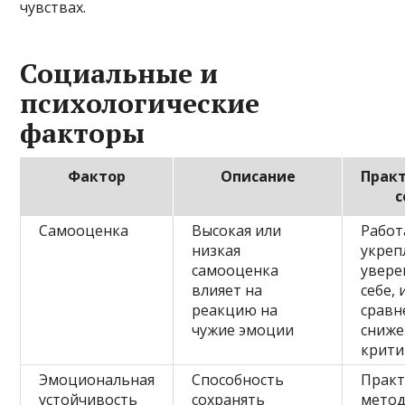
чувствах.
Социальные и
психологические
факторы
Фактор
Описание
Прак
с
Самооценка
Высокая или
Работ
низкая
укреп
самооценка
увере
влияет на
себе, 
реакцию на
сравн
чужие эмоции
сниже
крити
Эмоциональная
Способность
Практ
устойчивость
сохранять
мето