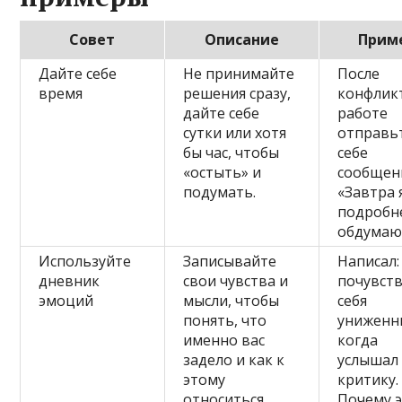
Совет
Описание
Прим
Дайте себе
Не принимайте
После
время
решения сразу,
конфлик
дайте себе
работе
сутки или хотя
отправь
бы час, чтобы
себе
«остыть» и
сообщен
подумать.
«Завтра 
подробн
обдумаю
Используйте
Записывайте
Написал:
дневник
свои чувства и
почувст
эмоций
мысли, чтобы
себя
понять, что
униженн
именно вас
когда
задело и как к
услышал
этому
критику.
относиться.
Почему 