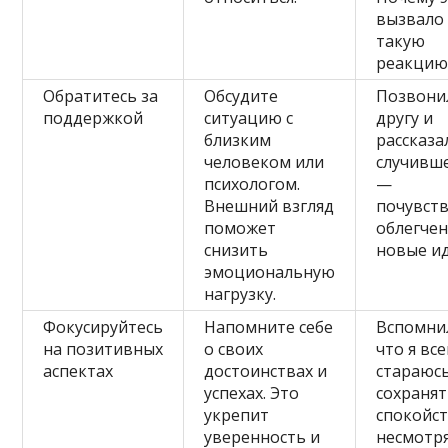
вызвало
такую
реакцию
Обратитесь за
Обсудите
Позвони
поддержкой
ситуацию с
другу и
близким
рассказа
человеком или
случивш
психологом.
—
Внешний взгляд
почувст
поможет
облегчен
снизить
новые ид
эмоциональную
нагрузку.
Фокусируйтесь
Напомните себе
Вспомни
на позитивных
о своих
что я вс
аспектах
достоинствах и
стараюс
успехах. Это
сохраня
укрепит
спокойст
уверенность и
несмотр