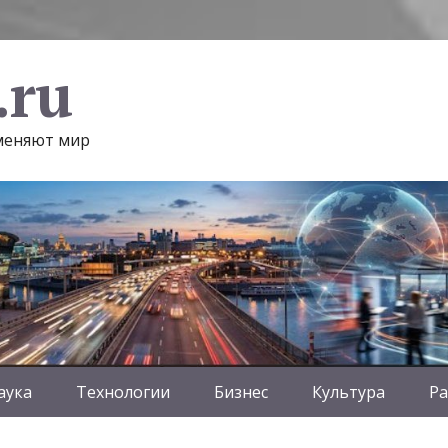
.ru
 меняют мир
аука
Технологии
Бизнес
Культура
Ра