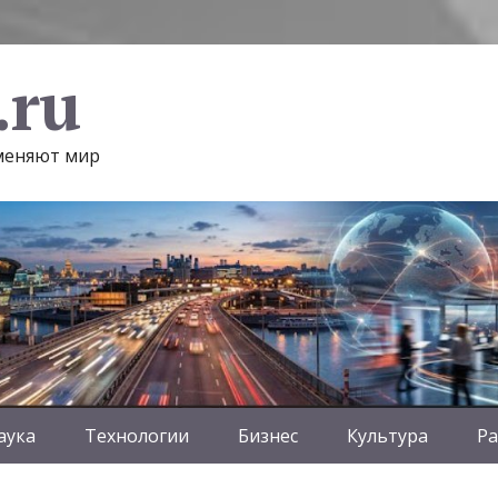
.ru
 меняют мир
аука
Технологии
Бизнес
Культура
Ра