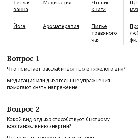
Теплая
Медитация
Чтение
Пр
ванна
книги
му
Йога
Ароматерапия
Питье
Пр
травяного
лю
чая
фи
Вопрос 1
Что помогает расслабиться после тяжелого дня?
Медитация или дыхательные упражнения
помогают снять напряжение.
Вопрос 2
Какой вид отдыха способствует быстрому
восстановлению энергии?
Прогулка на свежем воздухе и смена