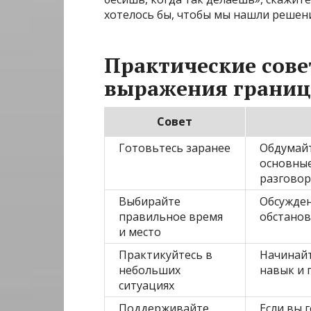
хотелось бы, чтобы мы нашли решени
Практические сове
выражения границ
Совет
Готовьтесь заранее
Обдумайт
основные
разговор
Выбирайте
Обсужден
правильное время
обстанов
и место
Практикуйтесь в
Начинайт
небольших
навык и 
ситуациях
Поддерживайте
Если вы 