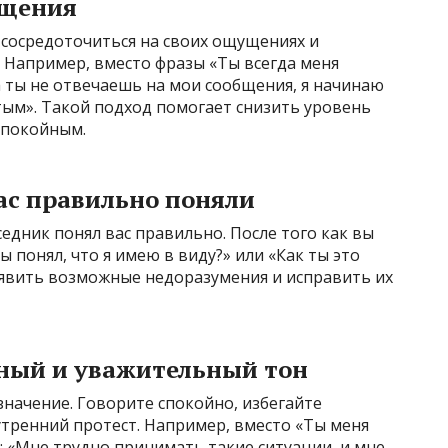
бщения
ь сосредоточиться на своих ощущениях и
. Например, вместо фразы «Ты всегда меня
а ты не отвечаешь на мои сообщения, я начинаю
тым». Такой подход помогает снизить уровень
спокойным.
вас правильно поняли
едник понял вас правильно. После того как вы
ы понял, что я имею в виду?» или «Как ты это
явить возможные недоразумения и исправить их
вный и уважительный тон
значение. Говорите спокойно, избегайте
утренний протест. Например, вместо «Ты меня
е: «Мне трудно принимать такие ситуации, и мне