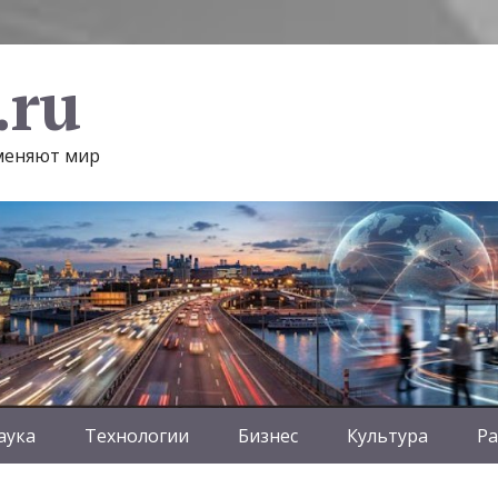
.ru
 меняют мир
аука
Технологии
Бизнес
Культура
Ра