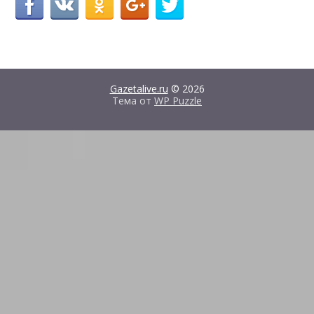
Gazetalive.ru
© 2026
Тема от
WP Puzzle