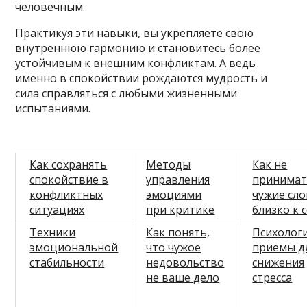
человечным.
Практикуя эти навыки, вы укрепляете свою
внутреннюю гармонию и становитесь более
устойчивым к внешним конфликтам. А ведь
именно в спокойствии рождаются мудрость и
сила справляться с любыми жизненными
испытаниями.
Как сохранять
Методы
Как не
спокойствие в
управления
принима
конфликтных
эмоциями
чужие сло
ситуациях
при критике
близко к 
Техники
Как понять,
Психолог
эмоциональной
что чужое
приемы д
стабильности
недовольство
снижения
не ваше дело
стресса