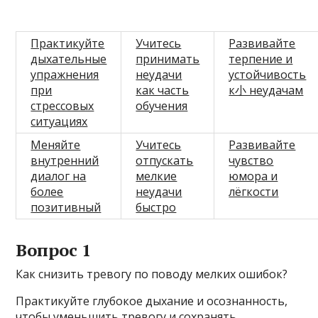
Практикуйте
Учитесь
Развивайте
дыхательные
принимать
терпение и
упражнения
неудачи
устойчивость
при
как часть
к小 неудачам
стрессовых
обучения
ситуациях
Меняйте
Учитесь
Развивайте
внутренний
отпускать
чувство
диалог на
мелкие
юмора и
более
неудачи
лёгкости
позитивный
быстро
Вопрос 1
Как снизить тревогу по поводу мелких ошибок?
Практикуйте глубокое дыхание и осознанность,
чтобы уменьшить тревогу и сохранять