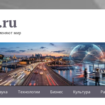
.ru
 меняют мир
аука
Технологии
Бизнес
Культура
Ра