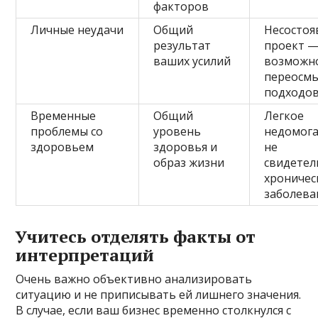
факторов
Личные неудачи
Общий
Несостоя
результат
проект 
ваших усилий
возможн
переосмы
подходо
Временные
Общий
Легкое
проблемы со
уровень
недомог
здоровьем
здоровья и
не
образ жизни
свидетел
хроничес
заболева
Учитесь отделять факты от
интерпретаций
Очень важно объективно анализировать
ситуацию и не приписывать ей лишнего значения.
В случае, если ваш бизнес временно столкнулся с