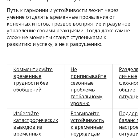
Путь к гармонии и устойчивости лежит через
умение отделять временные проявления от
конечных итогов, трезвое восприятие и разумное
управление своими реакциями. Тогда даже самые
сложные моменты станут ступеньками к
развитию и успеху, а не к разрушению.
Комментируйте
Не
Раздел
временные
приписывайте
личные
трудности без
сезонные
сложно
обобщений
проблемы
общие
глобальному
ситуац
уровню
Избегайте
Развивайте
Поддер
катастрофических
устойчивость
баланс
выводов из
к временным
настро
временных
неурядицам
ситуац