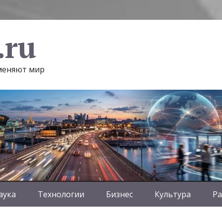
.ru
 меняют мир
аука
Технологии
Бизнес
Культура
Ра