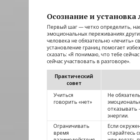
Осознание и установка
Первый шаг — четко определить, нас
эмоциональных переживаниях других.
человека не обязательно «лечить» с
установление границ помогает избе
сказать: «Я понимаю, что тебе сейча
сейчас участвовать в разговоре».
Практический
совет
Учиться
Не обязатель
говорить «нет»
эмоциональн
отказывать 
энергии.
Ограничивать
Если окруже
время
старайтесь 
взаимодействия
или делать 