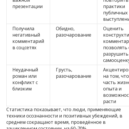
важной
повторить
презентации
практики
публичных
выступлен
Получила
Обидно,
Оценить
негативный
разочарование
конструкт
комментарий
комментар
в соцсетях
позволять
разрушить
самооценк
Неудачный
Грусть,
Акцентиро
роман или
разочарование
на том, чт
конфликт с
часть жиз
близким
опыта и
возможнос
расти
Статистика показывает, что люди, применяющие
техники осознанности и позитивных убеждений, в
среднем сокращают время, проведённое в
зацикленном состоянии, на 60-70%.