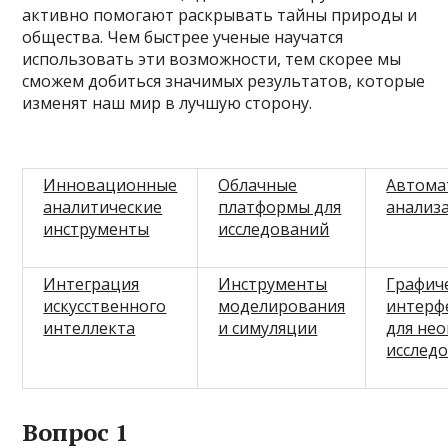
активно помогают раскрывать тайны природы и
общества. Чем быстрее ученые научатся
использовать эти возможности, тем скорее мы
сможем добиться значимых результатов, которые
изменят наш мир в лучшую сторону.
Инновационные
Облачные
Автома
аналитические
платформы для
анализ
инструменты
исследований
Интеграция
Инструменты
Графич
искусственного
моделирования
интерф
интеллекта
и симуляции
для не
исслед
Вопрос 1