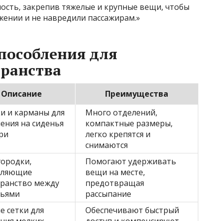
ость, закрепив тяжелые и крупные вещи, чтобы
жении и не навредили пассажирам.»
пособления для
транства
Описание
Преимущества
и и карманы для
Много отделений,
ения на сиденья
компактные размеры,
ри
легко крепятся и
снимаются
ородки,
Помогают удерживать
еляющие
вещи на месте,
транство между
предотвращая
ньями
рассыпание
е сетки для
Обеспечивают быстрый
ния мелких
доступ и компенсируют