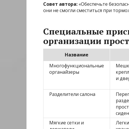
Совет автора:
«Обеспечьте безопасн
они не смогли сместиться при тормо
Специальные прис
организации прос
Название
Многофункциональные
Мешк
органайзеры
крепл
и две
Разделители салона
Перег
разд
прос
сиде
Мягкие сетки и
Легки
держатели
хране