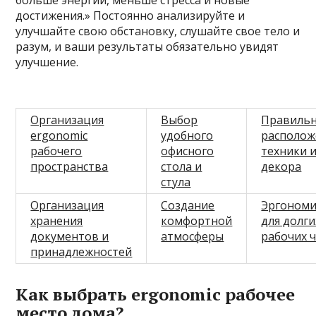
больше энергии, меньше стресса и новые
достижения.» Постоянно анализируйте и
улучшайте свою обстановку, слушайте свое тело и
разум, и ваши результаты обязательно увидят
улучшение.
Организация
Выбор
Правиль
ergonomic
удобного
располож
рабочего
офисного
техники 
пространства
стола и
декора
стула
Организация
Создание
Эргоном
хранения
комфортной
для долги
документов и
атмосферы
рабочих 
принадлежностей
Как выбрать ergonomic рабочее
место дома?