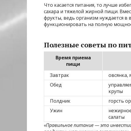
Что касается питания, то лучше изб
сахара и тяжелой жирной пищи. Вмес
фрукты, ведь организм нуждается в 
функционировать на полную мощнос
Полезные советы по пи
Время приема
пищи
Завтрак
овсянка, 
Обед
управляем
крупы
Полдник
горсть о
Ужин
нежирное
салаты
«Правильное питание — это инвестиц