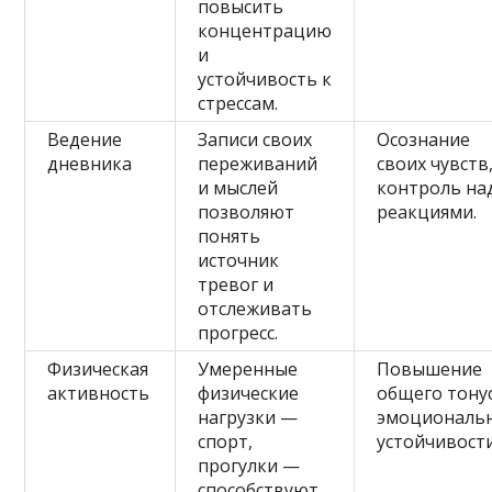
повысить
концентрацию
и
устойчивость к
стрессам.
Ведение
Записи своих
Осознание
дневника
переживаний
своих чувств
и мыслей
контроль на
позволяют
реакциями.
понять
источник
тревог и
отслеживать
прогресс.
Физическая
Умеренные
Повышение
активность
физические
общего тонус
нагрузки —
эмоциональ
спорт,
устойчивости
прогулки —
способствуют