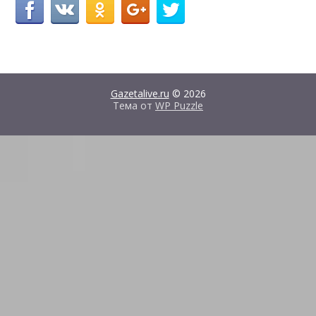
Gazetalive.ru
© 2026
Тема от
WP Puzzle