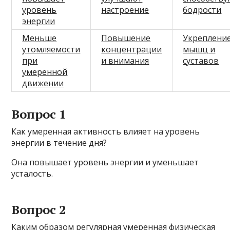
уровень
настроение
бодрости
энергии
Меньше
Повышение
Укреплени
утомляемости
концентрации
мышц и
при
и внимания
суставов
умеренной
движении
Вопрос 1
Как умеренная активность влияет на уровень
энергии в течение дня?
Она повышает уровень энергии и уменьшает
усталость.
Вопрос 2
Каким образом регулярная умеренная физическая