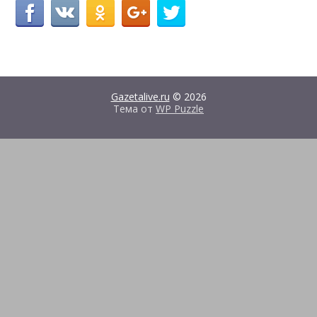
Gazetalive.ru
© 2026
Тема от
WP Puzzle