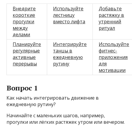
Внедрите
Используйте
Добавьте
короткие
лестницу
растяжку в
прогулки
вместо лифта
утренний
между
ритуал
делами
Планируйте
Интегрируйте
Используйте
регулярные
танцы в
фитнес-
активные
ежедневную
приложения
перерывы
рутину
для
мотивации
Вопрос 1
Как начать интегрировать движение в
ежедневную рутину?
Начинайте с маленьких шагов, например,
прогулки или лёгких растяжек утром или вечером.