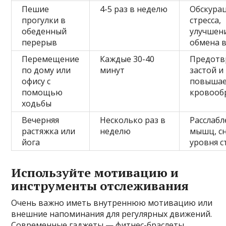
Пешие
4-5 раз в неделю
Обскура
прогулки в
стресса,
обеденный
улучшен
перерыв
обмена 
Перемещение
Каждые 30-40
Предотв
по дому или
минут
застой и
офису с
повыша
помощью
кровооб
ходьбы
Вечерняя
Несколько раз в
Расслабл
растяжка или
неделю
мышц, с
йога
уровня с
Используйте мотивацию и
инструменты отслеживания
Очень важно иметь внутреннюю мотивацию или
внешние напоминания для регулярных движений.
Современные гаджеты — фитнес-браслеты,