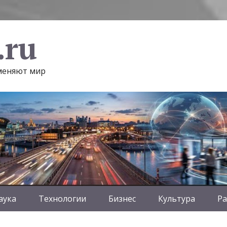
.ru
 меняют мир
аука
Технологии
Бизнес
Культура
Ра