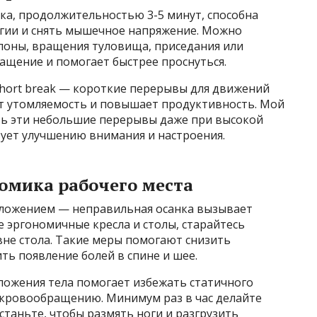
ка, продолжительностью 3-5 минут, способна
гии и снять мышечное напряжение. Можно
лоны, вращения туловища, приседания или
ащение и помогает быстрее проснуться.
hort break — короткие перерывы для движений
ет утомляемость и повышает продуктивность. Мой
ать эти небольшие перерывы даже при высокой
твует улучшению внимания и настроения.
номика рабочего места
оложением — неправильная осанка вызывает
е эргономичные кресла и столы, старайтесь
вне стола. Такие меры помогают снизить
ть появление болей в спине и шее.
ложения тела помогает избежать статичного
 кровообращению. Минимум раз в час делайте
таньте, чтобы размять ноги и разгрузить