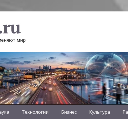
.ru
 меняют мир
аука
Технологии
Бизнес
Культура
Ра