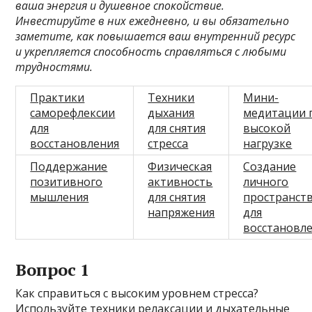
ваша энергия и душевное спокойствие.
Инвестируйте в них ежедневно, и вы обязательно
заметите, как повышается ваш внутренний ресурс
и укрепляется способность справляться с любыми
трудностями.
Практики
Техники
Мини-
саморефлексии
дыхания
медитации 
для
для снятия
высокой
восстановления
стресса
нагрузке
Поддержание
Физическая
Создание
позитивного
активность
личного
мышления
для снятия
пространст
напряжения
для
восстановл
Вопрос 1
Как справиться с высоким уровнем стресса?
Используйте техники релаксации и дыхательные