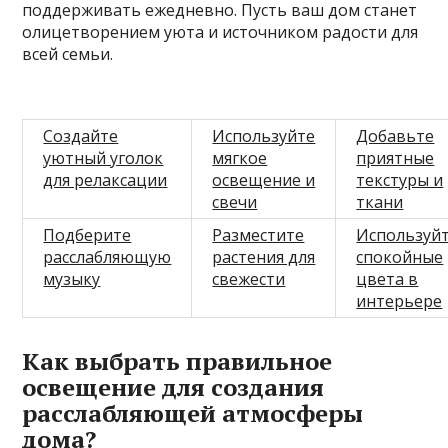
поддерживать ежедневно. Пусть ваш дом станет
олицетворением уюта и источником радости для
всей семьи.
Создайте
Используйте
Добавьте
уютный уголок
мягкое
приятные
для релаксации
освещение и
текстуры и
свечи
ткани
Подберите
Разместите
Используй
расслабляющую
растения для
спокойные
музыку
свежести
цвета в
интерьере
Как выбрать правильное
освещение для создания
расслабляющей атмосферы
дома?