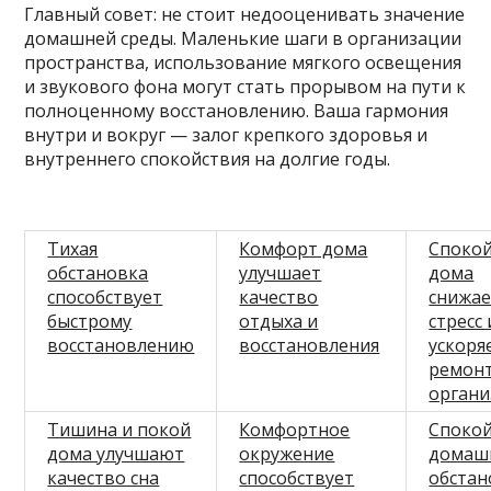
Главный совет: не стоит недооценивать значение
домашней среды. Маленькие шаги в организации
пространства, использование мягкого освещения
и звукового фона могут стать прорывом на пути к
полноценному восстановлению. Ваша гармония
внутри и вокруг — залог крепкого здоровья и
внутреннего спокойствия на долгие годы.
Тихая
Комфорт дома
Споко
обстановка
улучшает
дома
способствует
качество
снижае
быстрому
отдыха и
стресс 
восстановлению
восстановления
ускоря
ремон
орган
Тишина и покой
Комфортное
Споко
дома улучшают
окружение
домаш
качество сна
способствует
обстан