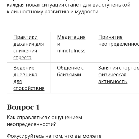
каждая новая ситуация станет для вас ступенькой
к личностному развитию и мудрости.
Практики
Медитация
Принятие
дыхания для
и
неопределенно
снижения
mindfulness
стресса
Ведение
Общение с
Занятия спорто
дневника
близкими
физическая
для
активность
спокойствия
Вопрос 1
Как справляться с ощущением
неопределенности?
Фокусируйтесь на том, что вы можете