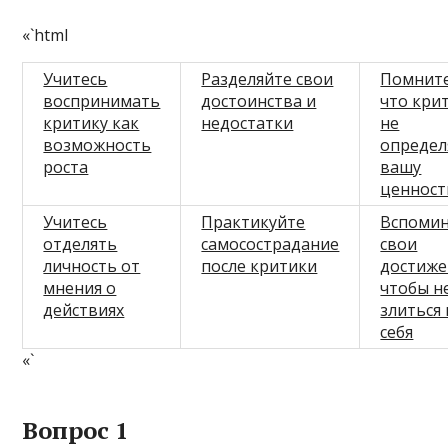
«`html
Учитесь
Разделяйте свои
Помните
воспринимать
достоинства и
что кри
критику как
недостатки
не
возможность
определ
роста
вашу
ценност
Учитесь
Практикуйте
Вспоми
отделять
самосострадание
свои
личность от
после критики
достиже
мнения о
чтобы н
действиях
злиться 
себя
«`
Вопрос 1