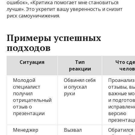
ошибок», «Критика помогает мне становиться
лучше». Это укрепит вашу уверенность и снизит
риск самоуничижения.
Примеры успешных
подходов
Ситуация
Тип
Что сд
реакции
челов
Молодой
Обвинял себя
Проанализ
специалист
и опускал
отзывы, в
получил
руки
важные м
отрицательный
и подгото
отзыв о
исправлен
презентации
версию
презентац
Менеджер
Вызвал
Обратился 