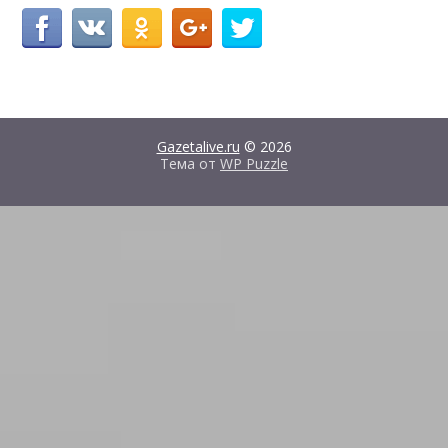
Gazetalive.ru
© 2026
Тема от
WP Puzzle