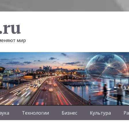
.ru
 меняют мир
аука
Технологии
Бизнес
Культура
Ра