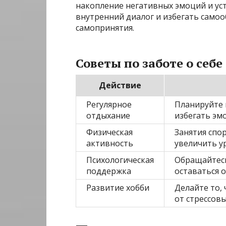
накопление негативных эмоций и ус
внутренний диалог и избегать само
самопринятия.
Советы по заботе о себе
Действие
Регулярное
Планируйте 
отдыхание
избегать эм
Физическая
Занятия спо
активность
увеличить у
Психологическая
Обращайтесь
поддержка
оставаться 
Развитие хобби
Делайте то,
от стрессовы