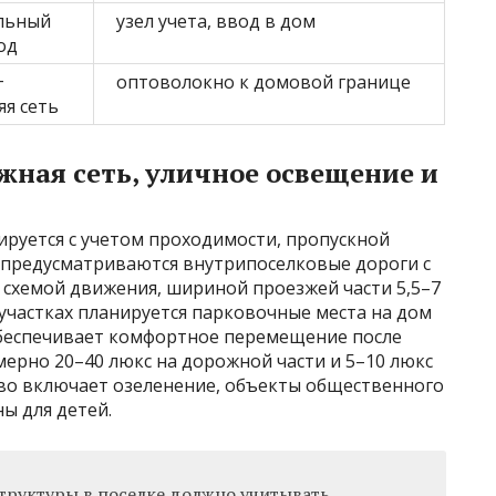
льный
узел учета, ввод в дом
од
+
оптоволокно к домовой границе
яя сеть
жная сеть, уличное освещение и
ируется с учетом проходимости, пропускной
о предусматриваются внутрипоселковые дороги с
схемой движения, шириной проезжей части 5,5–7
 участках планируется парковочные места на дом
обеспечивает комфортное перемещение после
ерно 20–40 люкс на дорожной части и 5–10 люкс
тво включает озеленение, объекты общественного
ы для детей.
руктуры в поселке должно учитывать