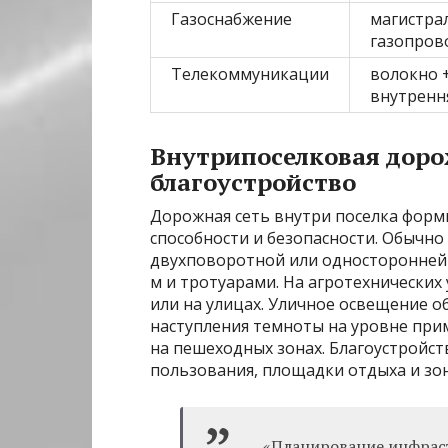
Газоснабжение
магистра
газопров
Телекоммуникации
волокно 
внутренн
Внутрипоселковая доро
благоустройство
Дорожная сеть внутри поселка форм
способности и безопасности. Обычн
двухповоротной или односторонней 
м и тротуарами. На агротехнических
или на улицах. Уличное освещение 
наступления темноты на уровне прим
на пешеходных зонах. Благоустройс
пользования, площадки отдыха и зон
«Планирование инфраст