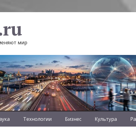
.ru
 меняют мир
аука
Технологии
Бизнес
Культура
Ра