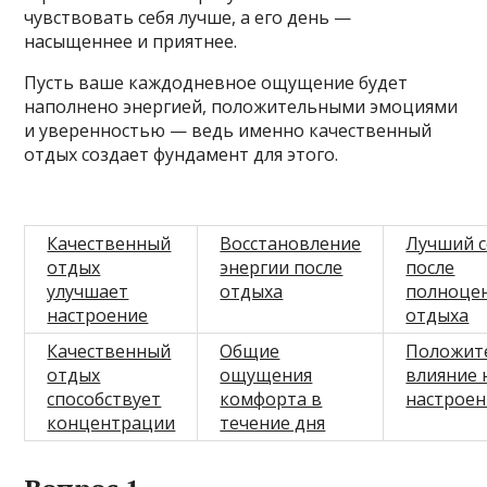
чувствовать себя лучше, а его день —
насыщеннее и приятнее.
Пусть ваше каждодневное ощущение будет
наполнено энергией, положительными эмоциями
и уверенностью — ведь именно качественный
отдых создает фундамент для этого.
Качественный
Восстановление
Лучший 
отдых
энергии после
после
улучшает
отдыха
полноце
настроение
отдыха
Качественный
Общие
Положит
отдых
ощущения
влияние 
способствует
комфорта в
настроен
концентрации
течение дня