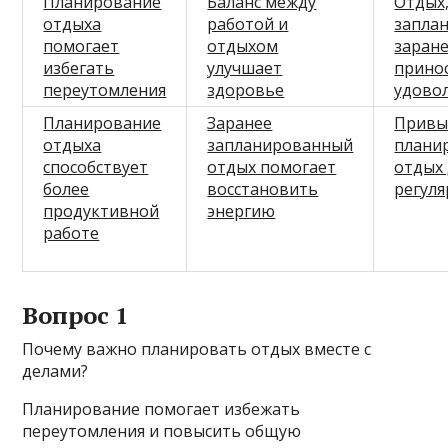
Планирование
Баланс между
Отдых
отдыха
работой и
запла
помогает
отдыхом
заране
избегать
улучшает
прино
переутомления
здоровье
удово
Планирование
Заранее
Привы
отдыха
запланированный
плани
способствует
отдых помогает
отдых 
более
восстановить
регул
продуктивной
энергию
работе
Вопрос 1
Почему важно планировать отдых вместе с
делами?
Планирование помогает избежать
переутомления и повысить общую