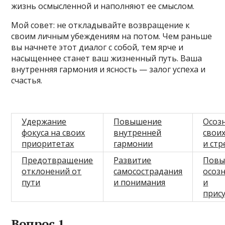
жизнь осмысленной и наполняют ее смыслом.
Мой совет: не откладывайте возвращение к
своим личным убеждениям на потом. Чем раньше
вы начнете этот диалог с собой, тем ярче и
насыщеннее станет ваш жизненный путь. Ваша
внутренняя гармония и ясность — залог успеха и
счастья.
Удержание
Повышение
Осоз
фокуса на своих
внутренней
свои
приоритетах
гармонии
и ст
Предотвращение
Развитие
Повы
отклонений от
самосострадания
осоз
пути
и понимания
и
прис
Вопрос 1