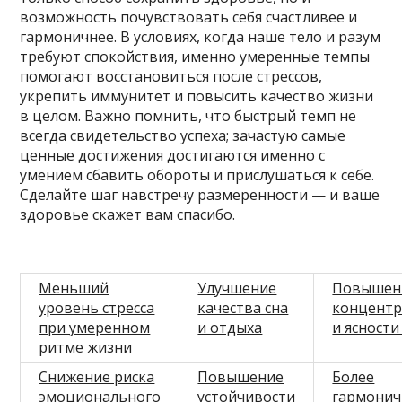
возможность почувствовать себя счастливее и
гармоничнее. В условиях, когда наше тело и разум
требуют спокойствия, именно умеренные темпы
помогают восстановиться после стрессов,
укрепить иммунитет и повысить качество жизни
в целом. Важно помнить, что быстрый темп не
всегда свидетельство успеха; зачастую самые
ценные достижения достигаются именно с
умением сбавить обороты и прислушаться к себе.
Сделайте шаг навстречу размеренности — и ваше
здоровье скажет вам спасибо.
Меньший
Улучшение
Повышен
уровень стресса
качества сна
концент
при умеренном
и отдыха
и ясности
ритме жизни
Снижение риска
Повышение
Более
эмоционального
устойчивости
гармони