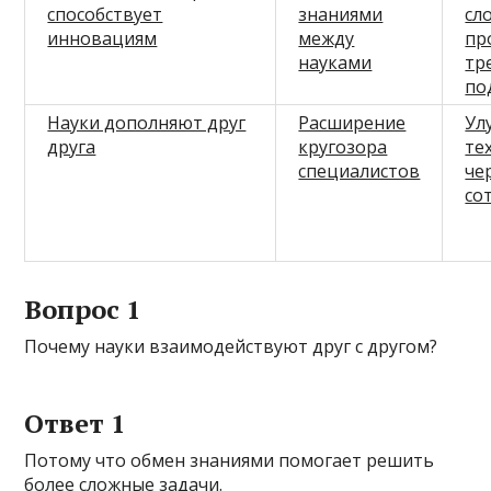
способствует
знаниями
сл
инновациям
между
пр
науками
тр
по
Науки дополняют друг
Расширение
Ул
друга
кругозора
те
специалистов
че
со
Вопрос 1
Почему науки взаимодействуют друг с другом?
Ответ 1
Потому что обмен знаниями помогает решить
более сложные задачи.