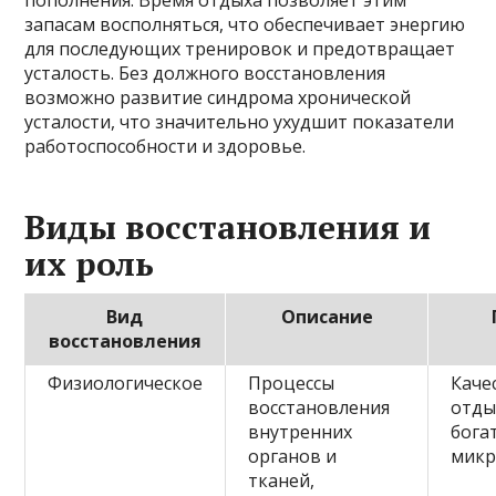
пополнения. Время отдыха позволяет этим
запасам восполняться, что обеспечивает энергию
для последующих тренировок и предотвращает
усталость. Без должного восстановления
возможно развитие синдрома хронической
усталости, что значительно ухудшит показатели
работоспособности и здоровье.
Виды восстановления и
их роль
Вид
Описание
восстановления
Физиологическое
Процессы
Каче
восстановления
отды
внутренних
бога
органов и
микр
тканей,