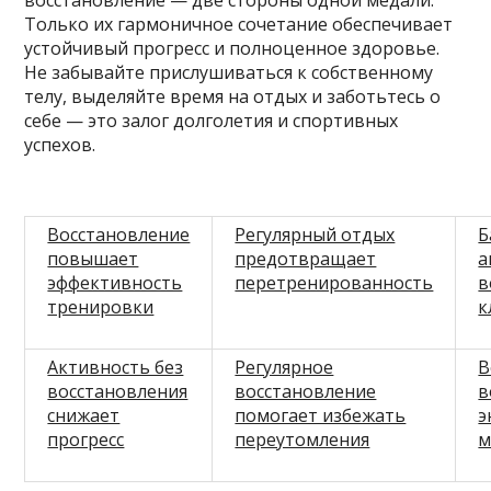
восстановление — две стороны одной медали.
Только их гармоничное сочетание обеспечивает
устойчивый прогресс и полноценное здоровье.
Не забывайте прислушиваться к собственному
телу, выделяйте время на отдых и заботьтесь о
себе — это залог долголетия и спортивных
успехов.
Восстановление
Регулярный отдых
Б
повышает
предотвращает
а
эффективность
перетренированность
в
тренировки
к
Активность без
Регулярное
В
восстановления
восстановление
в
снижает
помогает избежать
э
прогресс
переутомления
м