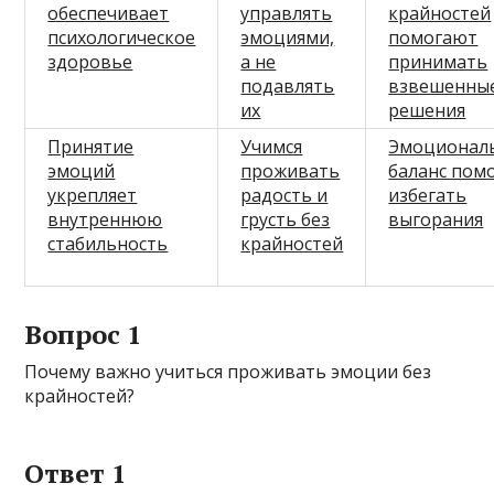
обеспечивает
управлять
крайностей
психологическое
эмоциями,
помогают
здоровье
а не
принимать
подавлять
взвешенны
их
решения
Принятие
Учимся
Эмоционал
эмоций
проживать
баланс пом
укрепляет
радость и
избегать
внутреннюю
грусть без
выгорания
стабильность
крайностей
Вопрос 1
Почему важно учиться проживать эмоции без
крайностей?
Ответ 1