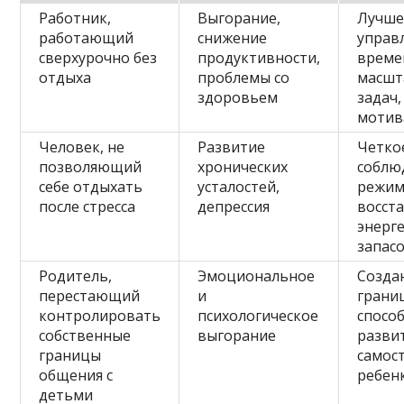
Работник,
Выгорание,
Лучше
работающий
снижение
управ
сверхурочно без
продуктивности,
време
отдыха
проблемы со
масшт
здоровьем
задач
мотив
Человек, не
Развитие
Четко
позволяющий
хронических
соблю
себе отдыхать
усталостей,
режим
после стресса
депрессия
восст
энерг
запас
Родитель,
Эмоциональное
Созда
перестающий
и
грани
контролировать
психологическое
спосо
собственные
выгорание
разви
границы
самос
общения с
ребен
детьми