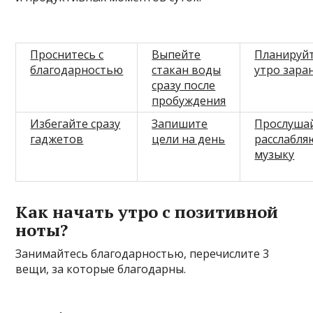
Проснитесь с
Выпейте
Планируй
благодарностью
стакан воды
утро зара
сразу после
пробуждения
Избегайте сразу
Запишите
Прослуша
гаджетов
цели на день
расслабл
музыку
Как начать утро с позитивной
ноты?
Занимайтесь благодарностью, перечислите 3
вещи, за которые благодарны.