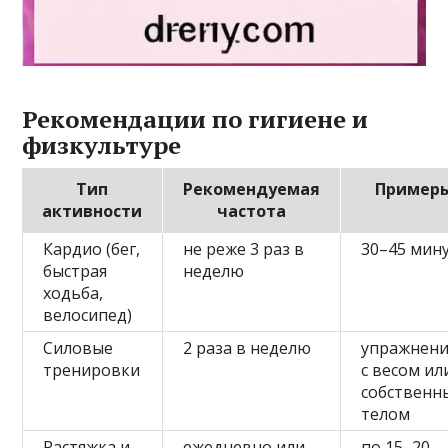
Рекомендации по гигиене и
физкультуре
Тип
Рекомендуемая
Пример
активности
частота
Кардио (бег,
не реже 3 раз в
30–45 мин
быстрая
неделю
ходьба,
велосипед)
Силовые
2 раза в неделю
упражнени
тренировки
с весом ил
собственн
телом
Растяжка и
ежедневно или
по 15–20