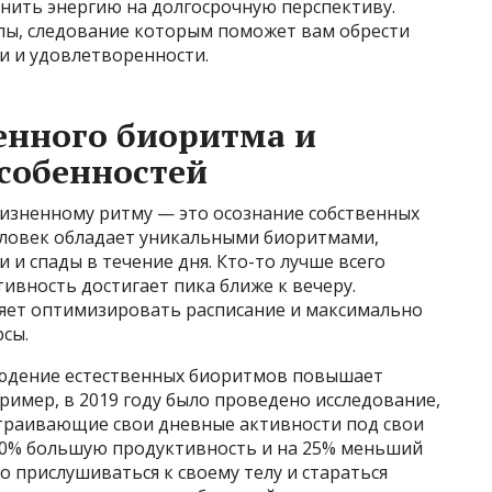
анить энергию на долгосрочную перспективу.
ы, следование которым поможет вам обрести
и и удовлетворенности.
енного биоритма и
собенностей
жизненному ритму — это осознание собственных
еловек обладает уникальными биоритмами,
и спады в течение дня. Кто-то лучше всего
тивность достигает пика ближе к вечеру.
яет оптимизировать расписание и максимально
сы.
людение естественных биоритмов повышает
ример, в 2019 году было проведено исследование,
страивающие свои дневные активности под свои
30% большую продуктивность и на 25% меньший
 прислушиваться к своему телу и стараться