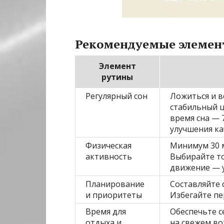
Рекомендуемые элемен
Элемент
рутины
Регулярный сон
Ложиться и в
стабильный ц
время сна — 7
улучшения ка
Физическая
Минимум 30 м
активность
Выбирайте то
движение — у
Планирование
Составляйте 
и приоритеты
Избегайте пе
Время для
Обеспечьте с
отдыха и
на свежем во