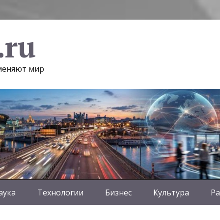
.ru
 меняют мир
аука
Технологии
Бизнес
Культура
Ра