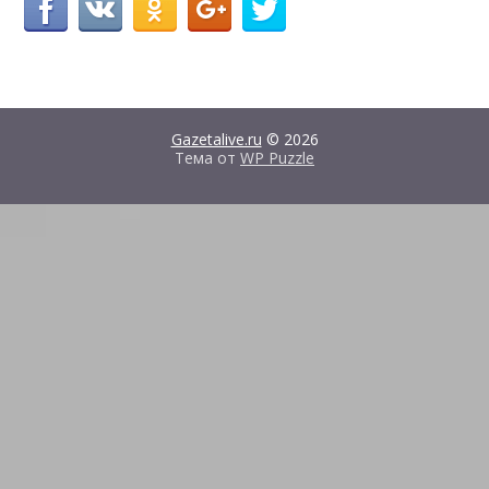
Gazetalive.ru
© 2026
Тема от
WP Puzzle