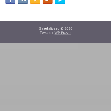
Gazetalive.ru
© 2026
Тема от
WP Puzzle