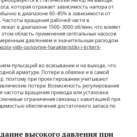
оса, которая отражает зависимость напора от
обычно в диапазоне 60–85% в зависимости от
. Частоты вращения рабочей части в
лежат в диапазоне 1500–3000 об/мин, что влияет
и этом область применения centraльных насосов
умеренным давлением и значительным расходом
sy-vidy-osnovnye-harakteristiki-i-kriterii-
вием пульсаций во всасывании и на выходе, что
дной арматуре. Потери в обвязке и в самой
ор, поэтому при проектировании учитывают
равлические потери. Возможность регулирования
ия частоты вращения привода или установки
Ключевые ограничения связаны с кавитацией при
димостью обеспечения достаточного запаса по
здание высокого давления при