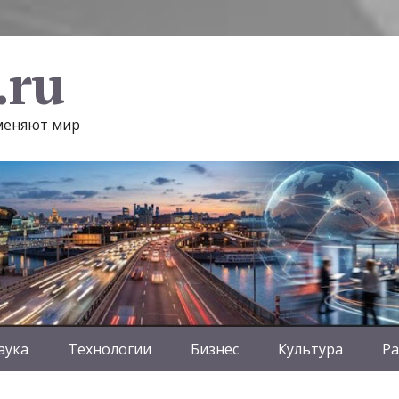
.ru
 меняют мир
аука
Технологии
Бизнес
Культура
Ра