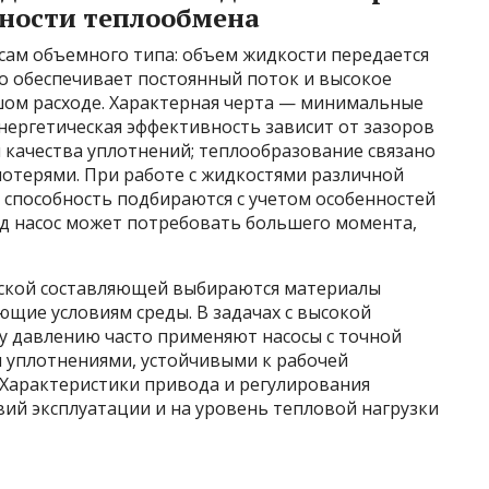
нности теплообмена
сам объемного типа: объем жидкости передается
о обеспечивает постоянный поток и высокое
ом расходе. Характерная черта — минимальные
нергетическая эффективность зависит от зазоров
 качества уплотнений; теплообразование связано
потерями. При работе с жидкостями различной
я способность подбираются с учетом особенностей
ед насос может потребовать большего момента,
еской составляющей выбираются материалы
ющие условиям среды. В задачах с высокой
у давлению часто применяют насосы с точной
 уплотнениями, устойчивыми к рабочей
 Характеристики привода и регулирования
ий эксплуатации и на уровень тепловой нагрузки