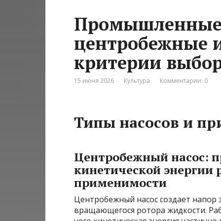
Промышленные
центробежные и
критерии выбор
15 июня 2026
Культура
Комментарии: 0
Типы насосов и п
Центробежный насос: 
кинетической энергии р
применимости
Центробежный насос создает напор з
вращающегося ротора жидкости. Рабо
чего кинетическая энергия частично 