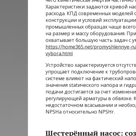
Характеристики задаются кривой нас
расхода. КПД современных моделей 
конструкции и условий эксплуатации
промышленных образцах чаще всего 
на размер и массу оборудования. Пр
охватывает большую часть задач с 
https://home365.net/promyshlennye-naso
vybora.html
.
Устройство характеризуется отсутст
упрощает подключение к трубопрово
системе влияют на фактический нап
значения statического напора и гид
подачи достигается за счет изменен
регулирующей арматуры в обвязке. 
недостаточном всасывании и необхо
NPSHa относительно NPSHr.
Шестерённый насос: со