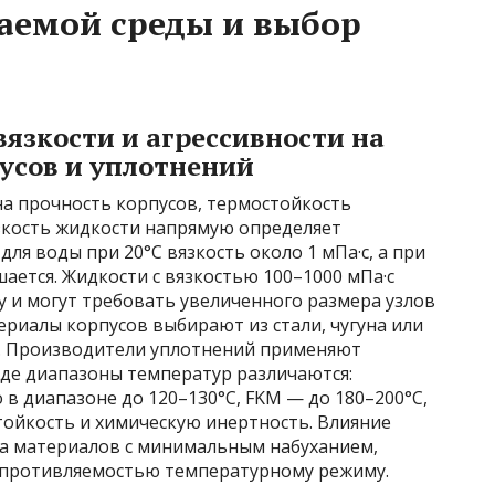
аемой среды и выбор
язкости и агрессивности на
усов и уплотнений
на прочность корпусов, термостойкость
зкость жидкости напрямую определяет
ля воды при 20°C вязкость около 1 мПа·с, а при
ется. Жидкости с вязкостью 100–1000 мПа·с
 и могут требовать увеличенного размера узлов
ериалы корпусов выбирают из стали, чугуна или
ю. Производители уплотнений применяют
где диапазоны температур различаются:
в диапазоне до 120–130°C, FKM — до 180–200°C,
ойкость и химическую инертность. Влияние
ра материалов с минимальным набуханием,
опротивляемостью температурному режиму.