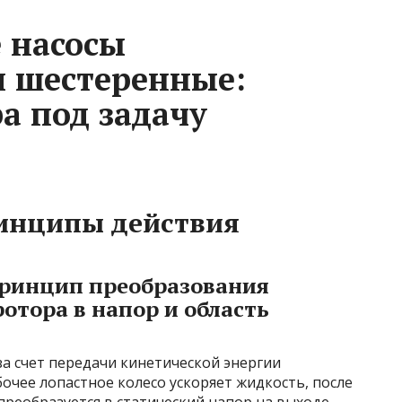
 насосы
 шестеренные:
а под задачу
ринципы действия
принцип преобразования
отора в напор и область
а счет передачи кинетической энергии
чее лопастное колесо ускоряет жидкость, после
преобразуется в статический напор на выходе.