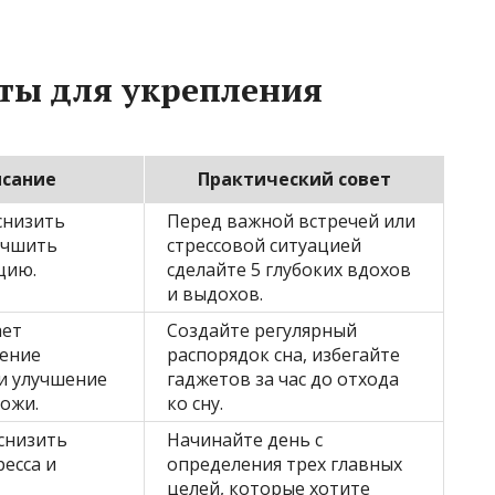
ты для укрепления
сание
Практический совет
снизить
Перед важной встречей или
лучшить
стрессовой ситуацией
цию.
сделайте 5 глубоких вдохов
и выдохов.
ает
Создайте регулярный
ление
распорядок сна, избегайте
и улучшение
гаджетов за час до отхода
кожи.
ко сну.
снизить
Начинайте день с
ресса и
определения трех главных
целей, которые хотите