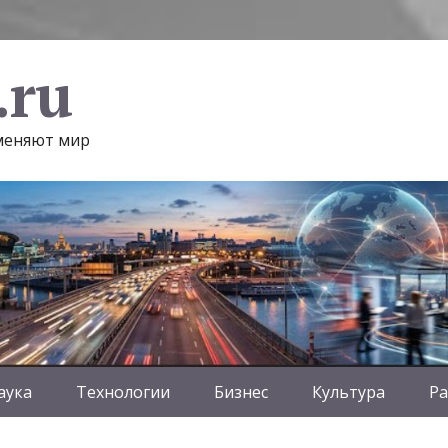
.ru
 меняют мир
аука
Технологии
Бизнес
Культура
Ра