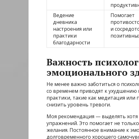
продуктивн
Ведение
Помогает
дневника
противосто
настроения или
и сосредот
практики
позитивных
благодарности
Важность психолог
эмоционального з
Не менее важно заботиться о психол
со временем приводят к ухудшению 
практики, такие как медитация или 
снизить уровень тревоги.
Моя рекомендация — выделять хотя 
упражнений. Это помогает не только 
желания. Постоянное внимание к эм
долговременного хорошего самочувс