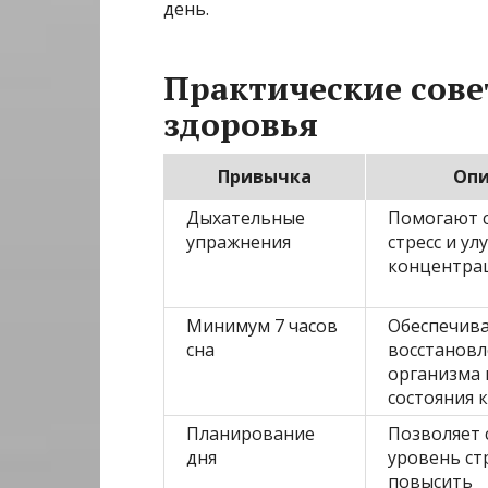
день.
Практические сове
здоровья
Привычка
Опи
Дыхательные
Помогают 
упражнения
стресс и у
концентра
Минимум 7 часов
Обеспечив
сна
восстанов
организма 
состояния 
Планирование
Позволяет 
дня
уровень ст
повысить