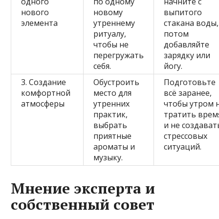
одного
по одному
начните с
нового
новому
выпитого
элемента
утреннему
стакана воды,
ритуалу,
потом
чтобы не
добавляйте
перегружать
зарядку или
себя.
йогу.
3. Создание
Обустроить
Подготовьте
комфортной
место для
всё заранее,
атмосферы
утренних
чтобы утром 
практик,
тратить врем
выбрать
и не создават
приятные
стрессовых
ароматы и
ситуаций.
музыку.
Мнение эксперта и
собственный совет